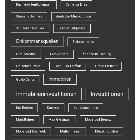
Buchveröffentlichungen
Cameron Diaz
Clemens Tönnies
deutsche Musikgruppe
deutscher Komiker
Echo-Musikpreise
Einkommensquellen
Endorsements
Filmindustrie
Filmkarriere
finanzielle Bildung
Fleischindustrie
Gina-Lisa Lohfink
Große Freiheit
Immobilien
Guido Cantz
Immobilieninvestitionen
Investitionen
Iris Berben
Karriere
Kunstsammlung
Marktführer
Max Giesinger
Mode und Beauty
Mode und Kosmetik
Multimillionär
Musikindustrie