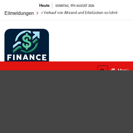
Zum
Heute
SONNTAG, 9TH AUGUST 2026
Inhalt
ich der Verkauf von Altsand und Erbstücken so lohnt
Eilmeldungen
Foren zu Fina
springen
FinanceBlogger
Menü
Finanzielle Bildung für alle