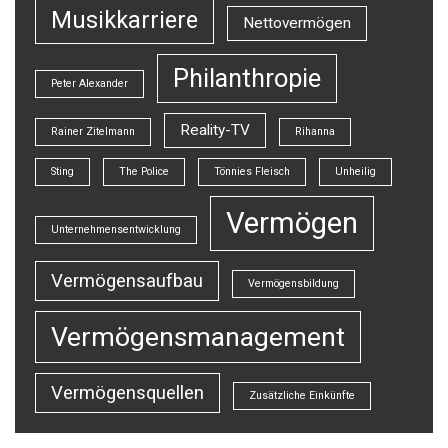
Musikkarriere
Nettovermögen
Philanthropie
Peter Alexander
Reality-TV
Rainer Zitelmann
Rihanna
Sting
The Police
Tönnies Fleisch
Unheilig
Vermögen
Unternehmensentwicklung
Vermögensaufbau
Vermögensbildung
Vermögensmanagement
Vermögensquellen
Zusätzliche Einkünfte