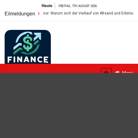
Zum
Heute
FREITAG, 7TH AUGUST 2026
Inhalt
r wahre Wert im Tresor: Warum sich der Verkauf von Altsand und Erbstücken so 
Eilmeldungen
springen
FinanceBlogger
Menü
Finanzielle Bildung für alle