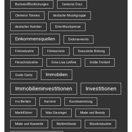
Buchveröffentlichungen
Cameron Diaz
Clemens Tönnies
deutsche Musikgruppe
deutscher Komiker
Echo-Musikpreise
Einkommensquellen
Endorsements
Filmindustrie
Filmkarriere
finanzielle Bildung
Fleischindustrie
Gina-Lisa Lohfink
Große Freiheit
Immobilien
Guido Cantz
Immobilieninvestitionen
Investitionen
Iris Berben
Karriere
Kunstsammlung
Marktführer
Max Giesinger
Mode und Beauty
Mode und Kosmetik
Multimillionär
Musikindustrie