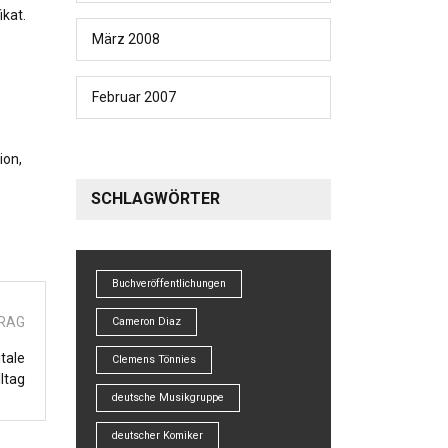
kat.
März 2008
Februar 2007
ion,
SCHLAGWÖRTER
Buchveröffentlichungen
TRAG
Cameron Diaz
tale
Clemens Tönnies
ltag
deutsche Musikgruppe
deutscher Komiker