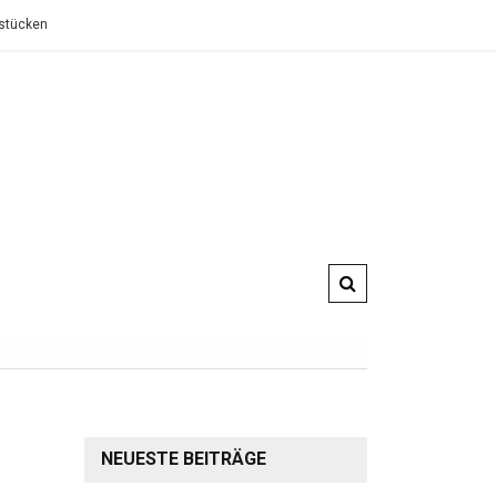
t
Foren zu Finanzthemen: Austausch, Risiken und der Wert von Er
NEUESTE BEITRÄGE