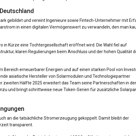
 Deutschland
k gebildet und vereint Ingenieure sowie Fintech-Unternehmer mit Er
olarstrom in einen digitalen Vermögenswert zu verwandeln, den man ka
 in Kürze eine Tochtergesellschaft eröffnet wird. Die Wahl fiel auf
ruktur, klaren Regulierungen beim Anschluss und der hohen Qualität d
 im Bereich erneuerbarer Energien und auf einen starken Pool von Inves
ende asiatische Hersteller von Solarmodulen und Technologiepartner
r zweiten Hälfte 2025 erweitert das Team seine Partnerschaften in der
hinzu und bringt schrittweise neue Token-Serien für zusätzliche Solarpa
ingungen
auch an die tatsächliche Stromerzeugung gekoppelt. Damit bleibt der
eit transparent.