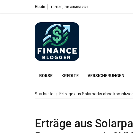
Zum
Heute
Der wa
FREITAG, 7TH AUGUST 2026
Inhalt
springen
FinanceBl
Finanzielle Bildung für alle
BÖRSE
KREDITE
VERSICHERUNGEN
Startseite
Erträge aus Solarparks ohne komplizi
Erträge aus Solarpa