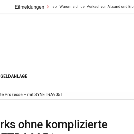
hre Wert im Tresor: Warum sich der Verkauf von Altsand und Erbstücken so lohn
Eilmeldungen
ogger
GELDANLAGE
erte Prozesse – mit SYNETRA9051
rks ohne komplizierte