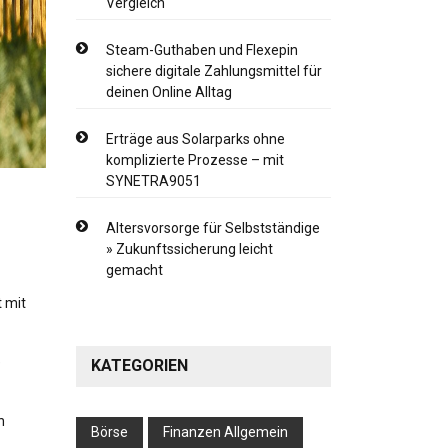
Vergleich
Steam-Guthaben und Flexepin
sichere digitale Zahlungsmittel für
deinen Online Alltag
Erträge aus Solarparks ohne
komplizierte Prozesse – mit
SYNETRA9051
Altersvorsorge für Selbstständige
» Zukunftssicherung leicht
gemacht
t mit
e
KATEGORIEN
h
Börse
Finanzen Allgemein