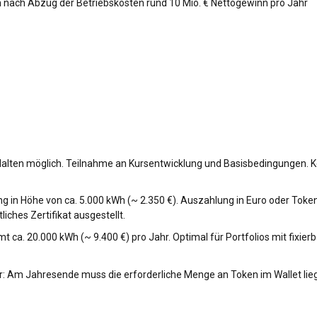
nn nach Abzug der Betriebskosten rund 10 Mio. € Nettogewinn pro Jahr
 Halten möglich. Teilnahme an Kursentwicklung und Basisbedingungen. K
g in Höhe von ca. 5.000 kWh (~ 2.350 €). Auszahlung in Euro oder Tok
iches Zertifikat ausgestellt.
 ca. 20.000 kWh (~ 9.400 €) pro Jahr. Optimal für Portfolios mit fixie
nur: Am Jahresende muss die erforderliche Menge an Token im Wallet lie