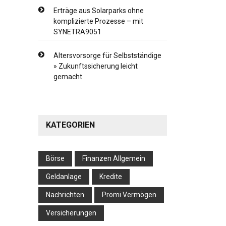
Erträge aus Solarparks ohne
komplizierte Prozesse – mit
SYNETRA9051
Altersvorsorge für Selbstständige
» Zukunftssicherung leicht
gemacht
KATEGORIEN
Börse
Finanzen Allgemein
Geldanlage
Kredite
Nachrichten
Promi Vermögen
Versicherungen