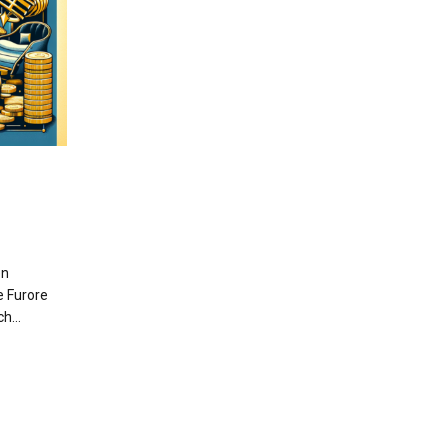
en
e Furore
rch…