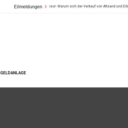
r wahre Wert im Tresor: Warum sich der Verkauf von Altsand und Erbstücken so 
Eilmeldungen
ogger
GELDANLAGE