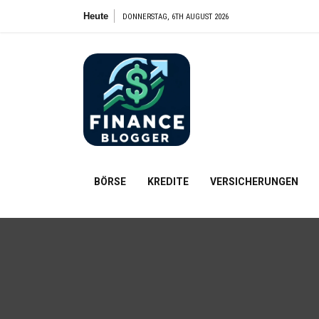
Zum
Heute
De
DONNERSTAG, 6TH AUGUST 2026
Inhalt
springen
FinanceBl
Finanzielle Bildung für alle
BÖRSE
KREDITE
VERSICHERUNGEN