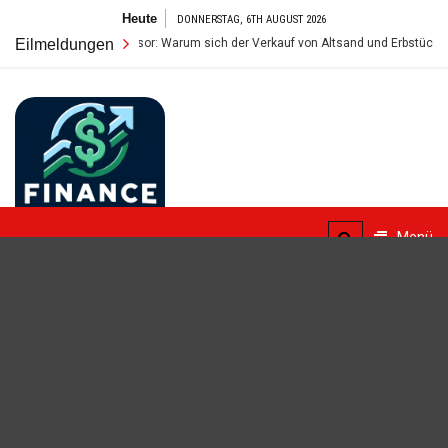
Zum
Heute
DONNERSTAG, 6TH AUGUST 2026
Inhalt
r wahre Wert im Tresor: Warum sich der Verkauf von Altsand und Erbstücken so 
Eilmeldungen
springen
FinanceBlogger
Menü
Finanzielle Bildung für alle