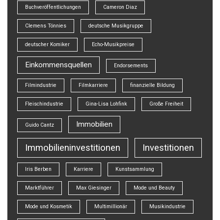
Buchveröffentlichungen
Cameron Diaz
Clemens Tönnies
deutsche Musikgruppe
deutscher Komiker
Echo-Musikpreise
Einkommensquellen
Endorsements
Filmindustrie
Filmkarriere
finanzielle Bildung
Fleischindustrie
Gina-Lisa Lohfink
Große Freiheit
Immobilien
Guido Cantz
Immobilieninvestitionen
Investitionen
Iris Berben
Karriere
Kunstsammlung
Marktführer
Max Giesinger
Mode und Beauty
Mode und Kosmetik
Multimillionär
Musikindustrie