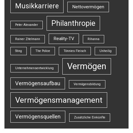
Musikkarriere
Nettovermögen
Philanthropie
Peter Alexander
Reality-TV
Rainer Zitelmann
Rihanna
Sting
The Police
Tönnies Fleisch
Unheilig
Vermögen
Unternehmensentwicklung
Vermögensaufbau
Vermögensbildung
Vermögensmanagement
Vermögensquellen
Zusätzliche Einkünfte