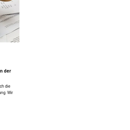
en der
ch die
ung. Wir