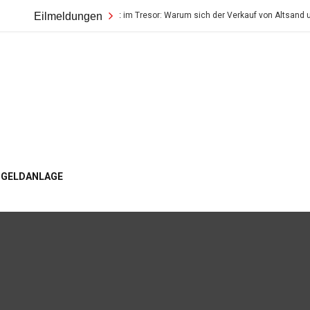
Der wahre Wert im Tresor: Warum sich der Verkauf von Altsand und Erbstück
Eilmeldungen
ogger
GELDANLAGE