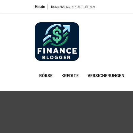
Zum
Heute
DONNERSTAG, 6TH AUGUST 2026
Inhalt
springen
FinanceBl
Finanzielle Bildung für alle
BÖRSE
KREDITE
VERSICHERUNGEN