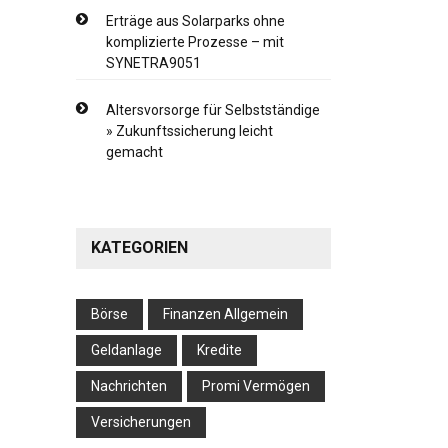
Erträge aus Solarparks ohne
komplizierte Prozesse – mit
SYNETRA9051
Altersvorsorge für Selbstständige
» Zukunftssicherung leicht
gemacht
KATEGORIEN
Börse
Finanzen Allgemein
Geldanlage
Kredite
Nachrichten
Promi Vermögen
Versicherungen