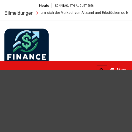
Zum
Heute
SONNTAG, 9TH AUGUST 2026
Inhalt
Wert im Tresor: Warum sich der Verkauf von Altsand und Erbstücken so lohnt
Eilmeldungen
springen
FinanceBlogger
Menü
Finanzielle Bildung für alle