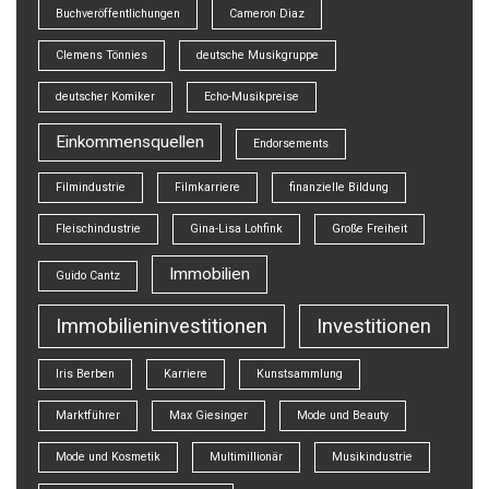
Buchveröffentlichungen
Cameron Diaz
Clemens Tönnies
deutsche Musikgruppe
deutscher Komiker
Echo-Musikpreise
Einkommensquellen
Endorsements
Filmindustrie
Filmkarriere
finanzielle Bildung
Fleischindustrie
Gina-Lisa Lohfink
Große Freiheit
Immobilien
Guido Cantz
Immobilieninvestitionen
Investitionen
Iris Berben
Karriere
Kunstsammlung
Marktführer
Max Giesinger
Mode und Beauty
Mode und Kosmetik
Multimillionär
Musikindustrie