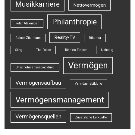
Musikkarriere
Nettovermögen
Philanthropie
Peter Alexander
Reality-TV
Rainer Zitelmann
Rihanna
Sting
The Police
Tönnies Fleisch
Unheilig
Vermögen
Unternehmensentwicklung
Vermögensaufbau
Vermögensbildung
Vermögensmanagement
Vermögensquellen
Zusätzliche Einkünfte