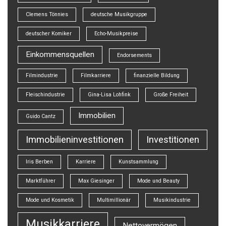
Clemens Tönnies
deutsche Musikgruppe
deutscher Komiker
Echo-Musikpreise
Einkommensquellen
Endorsements
Filmindustrie
Filmkarriere
finanzielle Bildung
Fleischindustrie
Gina-Lisa Lohfink
Große Freiheit
Immobilien
Guido Cantz
Immobilieninvestitionen
Investitionen
Iris Berben
Karriere
Kunstsammlung
Marktführer
Max Giesinger
Mode und Beauty
Mode und Kosmetik
Multimillionär
Musikindustrie
Musikkarriere
Nettovermögen