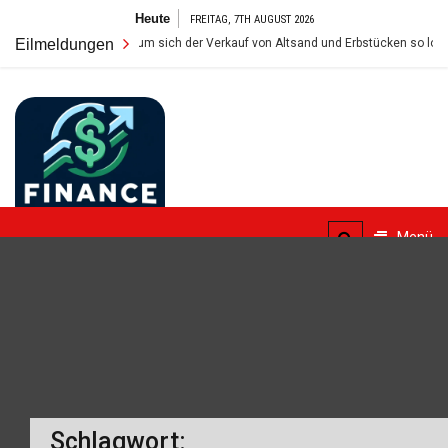
Zum
Heute
FREITAG, 7TH AUGUST 2026
Inhalt
ert im Tresor: Warum sich der Verkauf von Altsand und Erbstücken so lohnt
Eilmeldungen
springen
FinanceBlogger
Menü
Finanzielle Bildung für alle
Schlagwort: