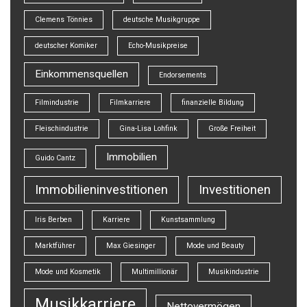
Clemens Tönnies
deutsche Musikgruppe
deutscher Komiker
Echo-Musikpreise
Einkommensquellen
Endorsements
Filmindustrie
Filmkarriere
finanzielle Bildung
Fleischindustrie
Gina-Lisa Lohfink
Große Freiheit
Immobilien
Guido Cantz
Immobilieninvestitionen
Investitionen
Iris Berben
Karriere
Kunstsammlung
Marktführer
Max Giesinger
Mode und Beauty
Mode und Kosmetik
Multimillionär
Musikindustrie
Musikkarriere
Nettovermögen