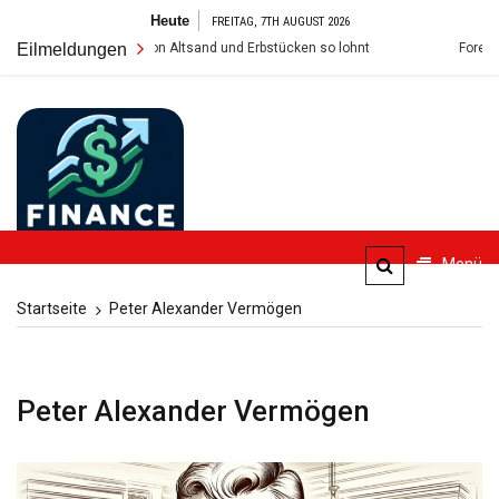
Zum
Heute
FREITAG, 7TH AUGUST 2026
Inhalt
rkauf von Altsand und Erbstücken so lohnt
Eilmeldungen
Foren zu Finanzthemen
springen
FinanceBlogger
Menü
Finanzielle Bildung für alle
Startseite
Peter Alexander Vermögen
Peter Alexander Vermögen