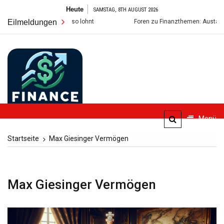
Zum
Heute
SAMSTAG, 8TH AUGUST 2026
Inhalt
rbstücken so lohnt
Eilmeldungen
Foren zu Finanzthemen: Austausch, Risiken und
springen
FinanceBlogger
Menü
Finanzielle Bildung für alle
Startseite
Max Giesinger Vermögen
Max Giesinger Vermögen