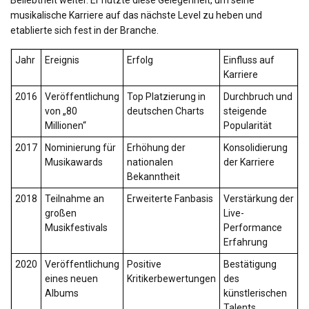
musikalische Karriere auf das nächste Level zu heben und
etablierte sich fest in der Branche.
Jahr
Ereignis
Erfolg
Einfluss auf
Karriere
2016
Veröffentlichung
Top Platzierung in
Durchbruch und
von „80
deutschen Charts
steigende
Millionen“
Popularität
2017
Nominierung für
Erhöhung der
Konsolidierung
Musikawards
nationalen
der Karriere
Bekanntheit
2018
Teilnahme an
Erweiterte Fanbasis
Verstärkung der
großen
Live-
Musikfestivals
Performance
Erfahrung
2020
Veröffentlichung
Positive
Bestätigung
eines neuen
Kritikerbewertungen
des
Albums
künstlerischen
Talents