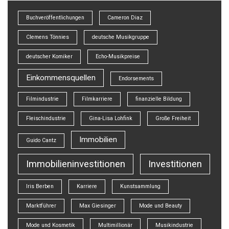
Buchveröffentlichungen
Cameron Diaz
Clemens Tönnies
deutsche Musikgruppe
deutscher Komiker
Echo-Musikpreise
Einkommensquellen
Endorsements
Filmindustrie
Filmkarriere
finanzielle Bildung
Fleischindustrie
Gina-Lisa Lohfink
Große Freiheit
Immobilien
Guido Cantz
Immobilieninvestitionen
Investitionen
Iris Berben
Karriere
Kunstsammlung
Marktführer
Max Giesinger
Mode und Beauty
Mode und Kosmetik
Multimillionär
Musikindustrie