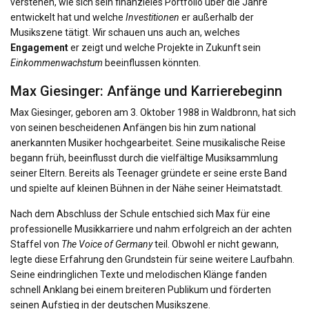
verstehen, wie sich sein finanzieles Portfolio über die Jahre
entwickelt hat und welche
Investitionen
er außerhalb der
Musikszene tätigt. Wir schauen uns auch an, welches
Engagement
er zeigt und welche Projekte in Zukunft sein
Einkommenwachstum
beeinflussen könnten.
Max Giesinger: Anfänge und Karrierebeginn
Max Giesinger, geboren am 3. Oktober 1988 in Waldbronn, hat sich
von seinen bescheidenen Anfängen bis hin zum national
anerkannten Musiker hochgearbeitet. Seine musikalische Reise
begann früh, beeinflusst durch die vielfältige Musiksammlung
seiner Eltern. Bereits als Teenager gründete er seine erste Band
und spielte auf kleinen Bühnen in der Nähe seiner Heimatstadt.
Nach dem Abschluss der Schule entschied sich Max für eine
professionelle Musikkarriere und nahm erfolgreich an der achten
Staffel von
The Voice of Germany
teil. Obwohl er nicht gewann,
legte diese Erfahrung den Grundstein für seine weitere Laufbahn.
Seine eindringlichen Texte und melodischen Klänge fanden
schnell Anklang bei einem breiteren Publikum und förderten
seinen Aufstieg in der deutschen Musikszene.