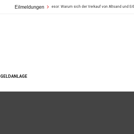
Der wahre Wert im Tresor: Warum sich der Verkauf von Altsand und Erbstücken s
Eilmeldungen
ogger
GELDANLAGE