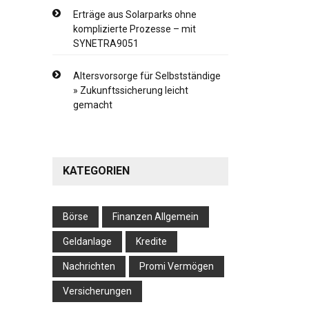
Erträge aus Solarparks ohne
komplizierte Prozesse – mit
SYNETRA9051
Altersvorsorge für Selbstständige
» Zukunftssicherung leicht
gemacht
KATEGORIEN
Börse
Finanzen Allgemein
Geldanlage
Kredite
Nachrichten
Promi Vermögen
Versicherungen