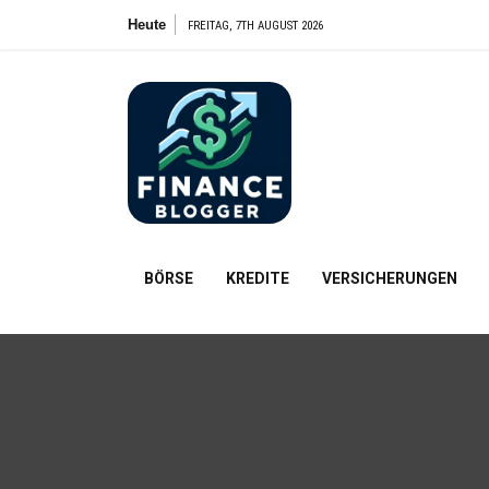
Zum
Heute
FREITAG, 7TH AUGUST 2026
Inhalt
springen
FinanceBl
Finanzielle Bildung für alle
BÖRSE
KREDITE
VERSICHERUNGEN