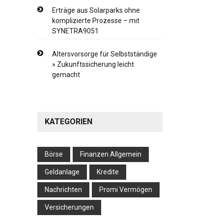
Erträge aus Solarparks ohne
komplizierte Prozesse – mit
SYNETRA9051
Altersvorsorge für Selbstständige
» Zukunftssicherung leicht
gemacht
KATEGORIEN
Börse
Finanzen Allgemein
Geldanlage
Kredite
Nachrichten
Promi Vermögen
Versicherungen