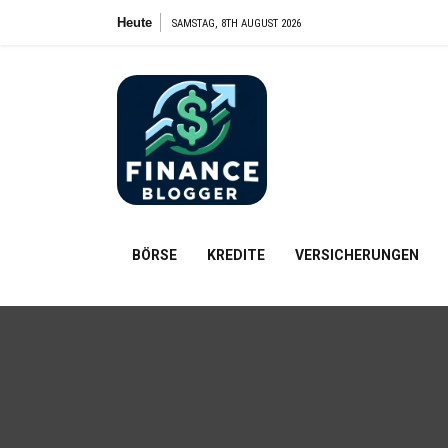
Zum
Heute
SAMSTAG, 8TH AUGUST 2026
Inhalt
springen
FinanceBl
Finanzielle Bildung für alle
BÖRSE
KREDITE
VERSICHERUNGEN