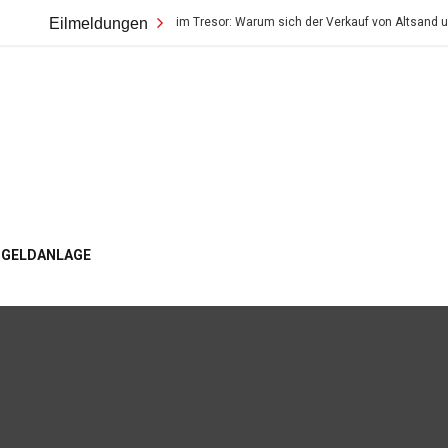
Der wahre Wert im Tresor: Warum sich der Verkauf von Altsand und Erbstüc
Eilmeldungen
ogger
GELDANLAGE