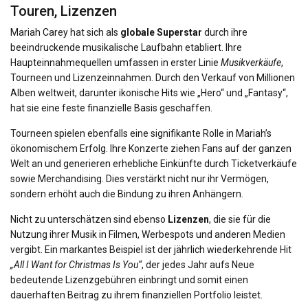
Touren, Lizenzen
Mariah Carey hat sich als
globale Superstar
durch ihre
beeindruckende musikalische Laufbahn etabliert. Ihre
Haupteinnahmequellen umfassen in erster Linie
Musikverkäufe
,
Tourneen und Lizenzeinnahmen. Durch den Verkauf von Millionen
Alben weltweit, darunter ikonische Hits wie „Hero“ und „Fantasy“,
hat sie eine feste finanzielle Basis geschaffen.
Tourneen spielen ebenfalls eine signifikante Rolle in Mariah’s
ökonomischem Erfolg. Ihre Konzerte ziehen Fans auf der ganzen
Welt an und generieren erhebliche Einkünfte durch Ticketverkäufe
sowie Merchandising. Dies verstärkt nicht nur ihr Vermögen,
sondern erhöht auch die Bindung zu ihren Anhängern.
Nicht zu unterschätzen sind ebenso
Lizenzen
, die sie für die
Nutzung ihrer Musik in Filmen, Werbespots und anderen Medien
vergibt. Ein markantes Beispiel ist der jährlich wiederkehrende Hit
„All I Want for Christmas Is You“
, der jedes Jahr aufs Neue
bedeutende Lizenzgebühren einbringt und somit einen
dauerhaften Beitrag zu ihrem finanziellen Portfolio leistet.