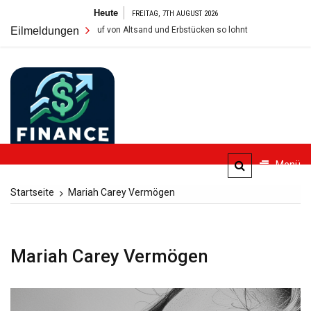
Zum
Heute
FREITAG, 7TH AUGUST 2026
Inhalt
er Verkauf von Altsand und Erbstücken so lohnt
Eilmeldungen
Foren zu Finanzth
springen
FinanceBlogger
Menü
Finanzielle Bildung für alle
Startseite
Mariah Carey Vermögen
Mariah Carey Vermögen