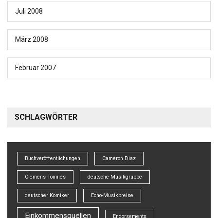
Juli 2008
März 2008
Februar 2007
SCHLAGWÖRTER
Buchveröffentlichungen
Cameron Diaz
Clemens Tönnies
deutsche Musikgruppe
deutscher Komiker
Echo-Musikpreise
Einkommensquellen
Endorsements