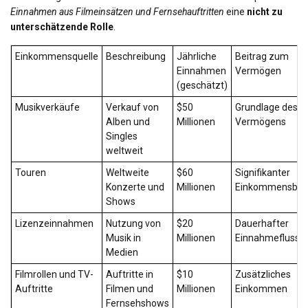
Einnahmen aus Filmeinsätzen und Fernsehauftritten
eine
nicht zu
unterschätzende Rolle
.
Einkommensquelle
Beschreibung
Jährliche
Beitrag zum
Einnahmen
Vermögen
(geschätzt)
Musikverkäufe
Verkauf von
$50
Grundlage des
Alben und
Millionen
Vermögens
Singles
weltweit
Touren
Weltweite
$60
Signifikanter
Konzerte und
Millionen
Einkommensbeit
Shows
Lizenzeinnahmen
Nutzung von
$20
Dauerhafter
Musik in
Millionen
Einnahmefluss
Medien
Filmrollen und TV-
Auftritte in
$10
Zusätzliches
Auftritte
Filmen und
Millionen
Einkommen
Fernsehshows