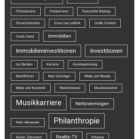
Filmindustrie
Filmkarriere
finanzielle Bildung
Fleischindustrie
Gina-Lisa Lohfink
Große Freiheit
Immobilien
Guido Cantz
Immobilieninvestitionen
Investitionen
Iris Berben
Karriere
Kunstsammlung
Marktführer
Max Giesinger
Mode und Beauty
Mode und Kosmetik
Multimillionär
Musikindustrie
Musikkarriere
Nettovermögen
Philanthropie
Peter Alexander
Reality-TV
Rainer Zitelmann
Rihanna