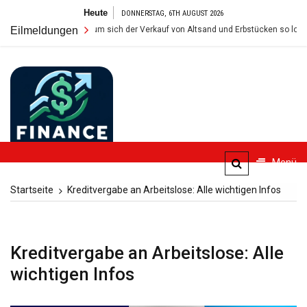
Zum
Heute
DONNERSTAG, 6TH AUGUST 2026
Inhalt
im Tresor: Warum sich der Verkauf von Altsand und Erbstücken so lohnt
Eilmeldungen
springen
FinanceBlogger
Menü
Finanzielle Bildung für alle
Startseite
Kreditvergabe an Arbeitslose: Alle wichtigen Infos
Kreditvergabe an Arbeitslose: Alle
wichtigen Infos