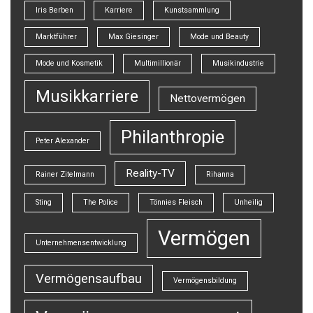
Iris Berben
Karriere
Kunstsammlung
Marktführer
Max Giesinger
Mode und Beauty
Mode und Kosmetik
Multimillionär
Musikindustrie
Musikkarriere
Nettovermögen
Philanthropie
Peter Alexander
Reality-TV
Rainer Zitelmann
Rihanna
Sting
The Police
Tönnies Fleisch
Unheilig
Vermögen
Unternehmensentwicklung
Vermögensaufbau
Vermögensbildung