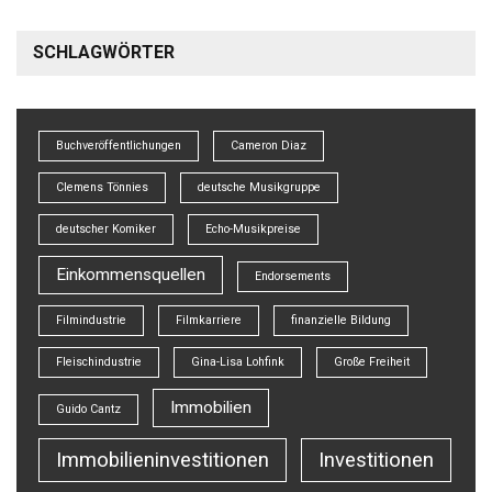
SCHLAGWÖRTER
Buchveröffentlichungen
Cameron Diaz
Clemens Tönnies
deutsche Musikgruppe
deutscher Komiker
Echo-Musikpreise
Einkommensquellen
Endorsements
Filmindustrie
Filmkarriere
finanzielle Bildung
Fleischindustrie
Gina-Lisa Lohfink
Große Freiheit
Immobilien
Guido Cantz
Immobilieninvestitionen
Investitionen