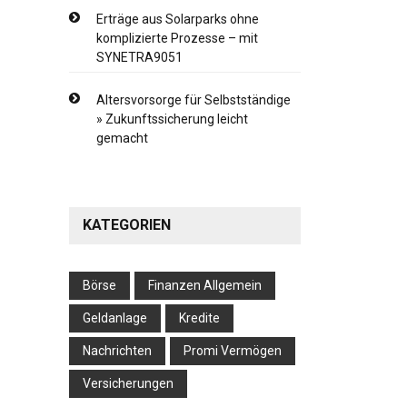
Erträge aus Solarparks ohne
komplizierte Prozesse – mit
SYNETRA9051
Altersvorsorge für Selbstständige
» Zukunftssicherung leicht
gemacht
KATEGORIEN
Börse
Finanzen Allgemein
Geldanlage
Kredite
Nachrichten
Promi Vermögen
Versicherungen