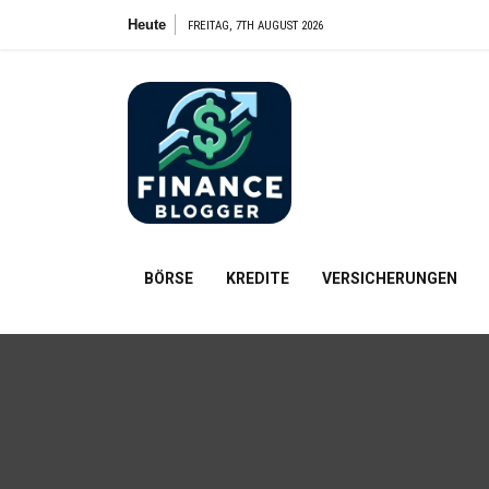
Zum
Heute
Der 
FREITAG, 7TH AUGUST 2026
Inhalt
springen
FinanceBl
Finanzielle Bildung für alle
BÖRSE
KREDITE
VERSICHERUNGEN