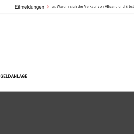
wahre Wert im Tresor: Warum sich der Verkauf von Altsand und Erbstücken so loh
Eilmeldungen
ogger
GELDANLAGE