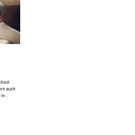
chool
dern auch
e in…