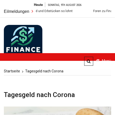
Zum
Heute
SONNTAG, 9TH AUGUST 2026
Inhalt
rkauf von Altsand und Erbstücken so lohnt
Eilmeldungen
Foren zu Finanzthemen:
springen
FinanceBlogger
Menü
Finanzielle Bildung für alle
Startseite
Tagesgeld nach Corona
Tagesgeld nach Corona