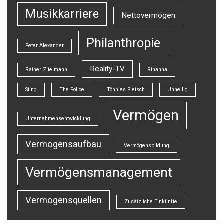
Musikkarriere
Nettovermögen
Philanthropie
Peter Alexander
Reality-TV
Rainer Zitelmann
Rihanna
Sting
The Police
Tönnies Fleisch
Unheilig
Vermögen
Unternehmensentwicklung
Vermögensaufbau
Vermögensbildung
Vermögensmanagement
Vermögensquellen
Zusätzliche Einkünfte