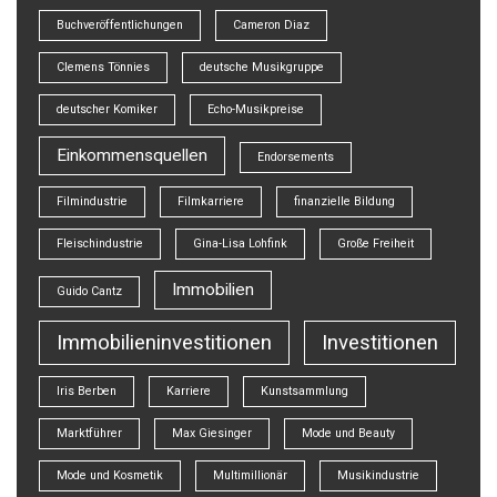
Buchveröffentlichungen
Cameron Diaz
Clemens Tönnies
deutsche Musikgruppe
deutscher Komiker
Echo-Musikpreise
Einkommensquellen
Endorsements
Filmindustrie
Filmkarriere
finanzielle Bildung
Fleischindustrie
Gina-Lisa Lohfink
Große Freiheit
Immobilien
Guido Cantz
Immobilieninvestitionen
Investitionen
Iris Berben
Karriere
Kunstsammlung
Marktführer
Max Giesinger
Mode und Beauty
Mode und Kosmetik
Multimillionär
Musikindustrie